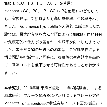
tilapia（
GC、PS、PC、JS、JPを使用）、
mahseer（GC、
PS、JP、GC＋JPを使用）のどちらで
も、実験群は、
対照群よりも高い成長率、生残率を示し
ました。
を人為的に感染させた実
Aeromona
s hydrophila
験では、
果実廃棄物を含んだ餌によってtilapiaとmahseer
の
免疫応答の仕方が改善され、生残率が向上したようで
した。
果実廃棄物の魚餌への添加は、
果実廃棄物による
汚染問題を軽減すると同時に、
養殖魚の生産効率を高め
て、
養殖コストを低下させる可能性があることがわかり
ました。
本研究は、2019年度 東洋水産財団「学術奨励金」による
助成研究「
フルーツ残渣を混ぜた餌によるマレーシア産
Mahseer
の養殖実験：コスト面の検証」（
Tor tambroides