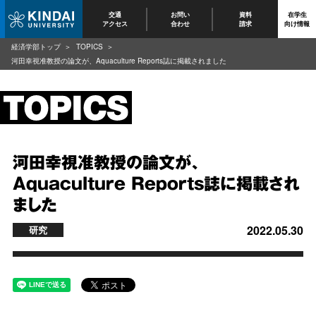
交通
お問い
資料
在学生
アクセス
合わせ
請求
向け情報
経済学部トップ
TOPICS
河田幸視准教授の論文が、Aquaculture Reports誌に掲載されました
河田幸視准教授の論文が、
Aquaculture Reports誌に掲載され
ました
2022.05.30
研究