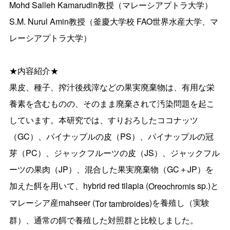
Mohd Salleh Kamarudin教授（マレーシアプトラ大学）
S.M. Nurul Amin教授（釜慶大学校 FAO世界水産大学、マ
レーシアプトラ大学）
★内容紹介★
果皮、種子、搾汁後残滓などの果実廃棄物は、
有用な栄
養素を含むものの、
そのまま廃棄されて汚染問題を起こ
しています。本研究では、
すりおろしたココナッツ
（GC）、パイナップルの皮（PS）、
パイナップルの冠
芽（PC）、ジャックフルーツの皮（JS）、
ジャックフル
ーツの果肉（JP）、混合した果実廃棄物（GC＋
JP）を
加えた餌を用いて、hybrid red tilapia (
sp.)と
Oreochromis
マレーシア産mahseer (
)を養殖し（実験
Tor tambroides
群）、
通常の餌で養殖した対照群と比較しました。