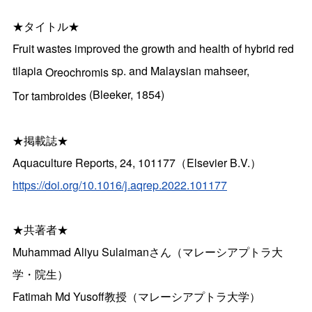
★タイトル★
Fruit wastes improved the growth and health of hybrid red
tilapia
sp. and Malaysian mahseer,
Oreochromis
(Bleeker, 1854)
Tor tambroides
★掲載誌★
Aquaculture Reports, 24, 101177（Elsevier B.V.）
https://doi.org/10.1016/j.
aqrep.2022.101177
★共著者★
Muhammad Aliyu Sulaimanさん（マレーシアプトラ大
学・院生）
Fatimah Md Yusoff教授（マレーシアプトラ大学）