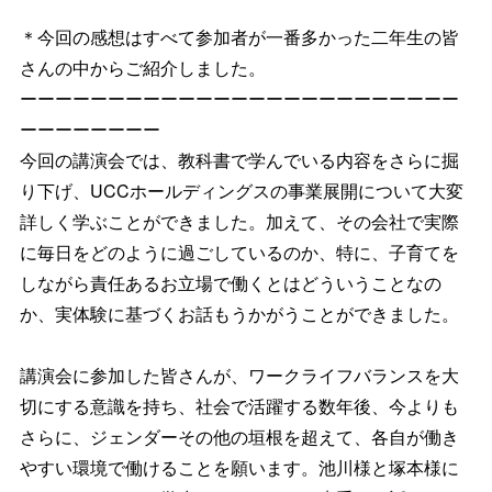
＊
今回の感想はすべて参加者が一番多かった二年生の皆
さんの中から
ご紹介しました。
ーーーーーーーーーーーーーーーーーーーーーーーーー
ーーーーー
ーーー
今回の講演会では、教科書で学んでいる内容をさらに掘
り下げ、
UCCホールディングスの事業展開について大変
詳しく学ぶことが
できました。加えて、
その会社で実際
に毎日をどのように過ごしているのか、特に、
子育てを
しながら責任あるお立場で働くとはどういうことなの
か、
実体験に基づくお話もうかがうことができました。
講演会に参加した皆さんが、
ワークライフバランスを大
切にする意識を持ち、
社会で活躍する数年後、今よりも
さらに、
ジェンダーその他の垣根を超えて、
各自が働き
やすい環境で働けることを願います。
池川様と塚本様に