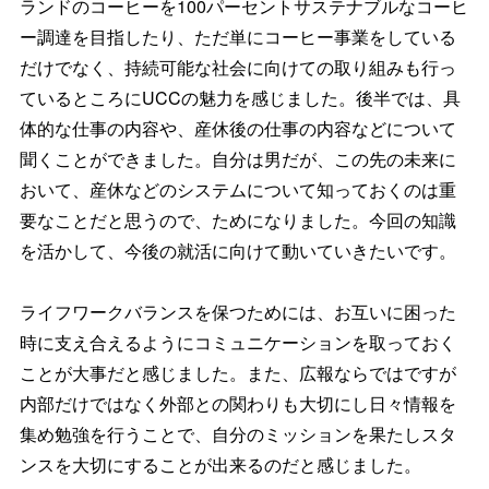
ランドのコーヒーを100パ
ーセントサステナブルなコーヒ
ー調達を目指したり、
ただ単にコーヒー事業をしている
だけでなく、
持続可能な社会に向けての取り組みも行っ
ているところにUCCの
魅力を感じました。後半では、具
体的な仕事の内容や、
産休後の仕事の内容などについて
聞くことができました。
自分は男だが、この先の未来に
おいて、
産休などのシステムについて知っておくのは重
要なことだと思うの
で、ためになりました。今回の知識
を活かして、
今後の就活に向けて動いていきたいです。
ライフワークバランスを保つためには、
お互いに困った
時に支え合えるようにコミュニケーションを取って
おく
ことが大事だと感じました。また、
広報ならではですが
内部だけではなく外部との関わりも大切にし日
々情報を
集め勉強を行うことで、
自分のミッションを果たしスタ
ンスを大切にすることが出来るのだ
と感じました。