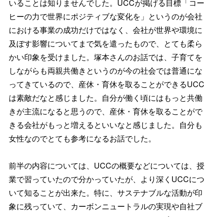
いることは知りません
でした。UCCが掲げる目標「
コー
ヒーの力で世界にポジティブな変化を」
というのが会社
における事業の成功だけではなく、
会社が世界や環境に
及ぼす影響についてまで気を遣ったもので、
とても柔ら
かい印象を受けました。塚本さんのお話では、
子育てを
しながらも両親共働きというのが今の社会では普通にな
っ
てきているので、産休・
育休を取ることができるUCC
は素敵だなと感じました。
自分が働く頃にはもっと共働
きが主流になると思うので、産休・
育休を取ることがで
きる会社がもっと増えるといいなと感じました
。自分も
女性なのでとても参考になるお話でした。
前半の内容については、UCCの概要などについては、
授
業で習っていたので分かっていたが、
より深くUCCにつ
いて知ることが出来た。特に、
サステナブルな活動が印
象に残っていて、
カーボンニュートラルの実現や自社ブ