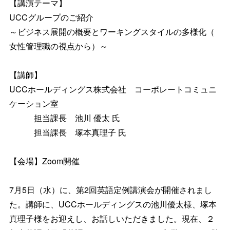
【講演テーマ】
UCCグループのご紹介
～ビジネス展開の概要とワーキングスタイルの多様化（
女性管理職の視点から）～
【講師】
UCCホールディングス株式
会
社 コーポレートコミュニ
ケーション室
担当課長 池川 優太 氏
担当課長 塚本真理子
氏
【会場】
Zoom開催
7
月5日（水）に、第2
回英語定例講演会が開催されまし
た。
講師に、
UCCホールディングスの池川優太
様、
塚本
真理子
様
をお
迎えし、
お話しいただきました。現在、
２