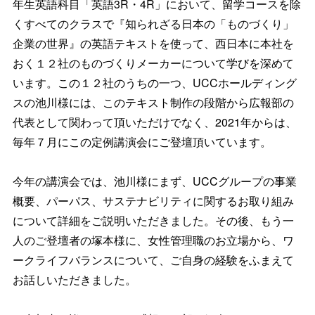
年生英語科目「
英語3R・4R」において、留学コースを除
くすべてのクラスで『
知られざる日本の「ものづくり」
企業の世界』
の英語テキストを使って、
西日本に本社を
おく１２社のものづくりメーカーについて学びを深
めて
います。
この１２社のうちの一つ、
UCCホールディング
スの
池川様には、
このテキスト制作の段階から広報部の
代表として関わ
って頂いただけでなく、2021年からは、
毎年７月にこの定例講演会にご登壇頂いています。
今年の講演会では、池川様にまず、UCCグループの事業
概要、
パーパス、
サステナビリティに関するお取り組み
について詳細をご説明いただ
きました。その後、もう一
人のご登壇者の塚本様に、
女性管理職のお立場から、ワ
ークライフバランスについて、
ご自身の経験をふまえて
お話しいただきました。