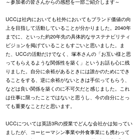
～参加者の皆さんからの感想を一部ご紹介します～
UCCは社内においても社外においてもブランド価値の向
上を目指
して活動していることが分かりました。2040年
までに、
といった約20年先の具体的なサステナビリティ
ビジョンを掲げて
いることもすごいと思いました。ま
た、UCCの活動だけでなく、
塚本さんの「お互い様と思
ってもらえるような関係性を築く」
というお話も心に残
りました。
自分に余裕があるときには誰かのためにでき
ることをする、
逆に余裕がないときは手伝ってもらう、
などは良い関係を築くのに不可欠だと感じました。
これ
は仕事に限ったことではないと思うし、
今の自分にとっ
ても重要なことだと思います。
UCCについては英語3Rの授業でどんな会社かは知ってい
ました
が、
コーヒーマシン事業や外食事業にも携わって