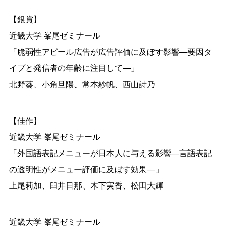
【銀賞】
近畿⼤学 峯尾ゼミナール
「脆弱性アピール広告が広告評価に及ぼす影響―要因タ
イプと発信者の年齢に注⽬して―」
北野葵、小角旦陽、常本紗帆、西山詩乃
【佳作】
近畿⼤学 峯尾ゼミナール
「外国語表記メニューが⽇本⼈に与える影響―⾔語表記
の透明性がメニュー評価に及ぼす効果―」
上尾莉加、臼井日那、木下実香、松田大輝
近畿⼤学 峯尾ゼミナール