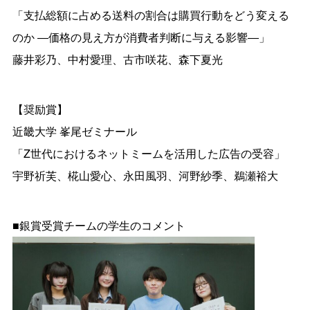
「⽀払総額に占める送料の割合は購買⾏動をどう変える
のか ―価格の⾒え⽅が消費者判断に与える影響―」
藤井彩乃、中村愛理、古市咲花、森下夏光
【奨励賞】
近畿⼤学 峯尾ゼミナール
「Z世代におけるネットミームを活⽤した広告の受容」
宇野祈芙、椛山愛心、永田風羽、河野紗季、鵜瀬裕大
■銀賞受賞チームの学生のコメント