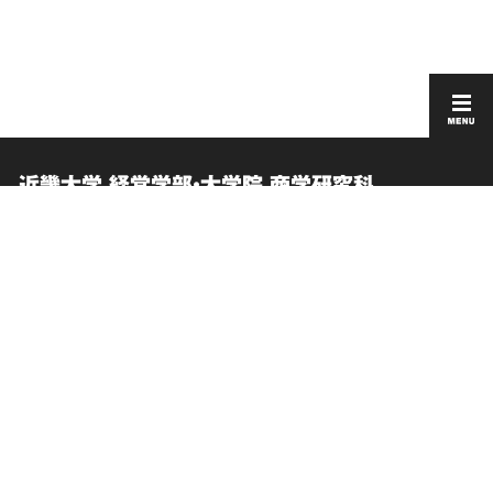
近畿大学 経営学部・大学院 商学研究科
卒業生向けサービス
このサイトについて